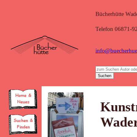
Bücherhütte Wade
Telefon 06871-9
info@buecherhue
Kunst
Wader