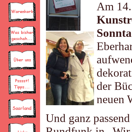
Am 14.
Kunstr
Sonnta
Eberhar
aufwend
dekorat
der Büc
neuen 
Und ganz passend 
Rundfunk in „Wir 