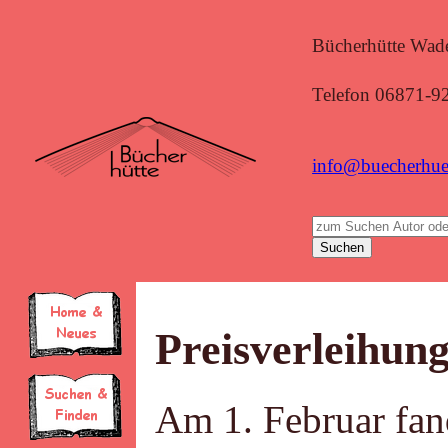
Bücherhütte Wade
Telefon 06871-9
info@buecherhue
Preisverleihung
Am 1. Februar fa